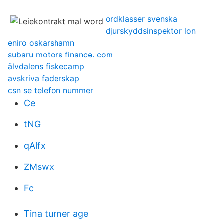
ordklasser svenska
djurskyddsinspektor lon
eniro oskarshamn
subaru motors finance. com
älvdalens fiskecamp
avskriva faderskap
csn se telefon nummer
Ce
tNG
qAlfx
ZMswx
Fc
Tina turner age