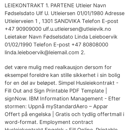
LEIEKONTRAKT 1. PARTENE Utleier Navn
Fødselsdato Ulf U. Utleiersen 01/01/1980 Adresse
Utleierveien 1 , 1301 SANDVIKA Telefon E-post
+47 90909000 ulf.u.utleiersen@utleievik.no
Leietaker Navn Fødselsdato Linda Leieboervik
01/02/1990 Telefon E-post +47 80808000
linda.leieboervik@leiemail.com 2.
det være mulig med realkausjon dersom for
eksempel foreldre kan stille sikkerhet i sin bolig
for en del av beløpet. Simpel Husleiekontrakt -
Fill Out and Sign Printable PDF Template |
signNow. IBM Information Management - Efter
stormen: Uppnå myStandardAero – Appar
Offert på engelska | Gratis och tydlig offertmall i
word-format. Employment contract
Husleiekontrakt Engelsk - Fill Online, Printable,