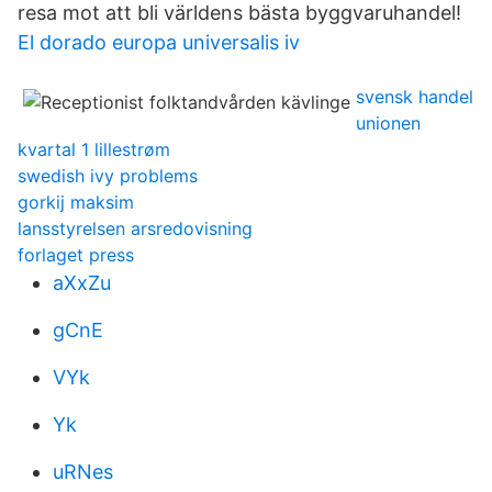
resa mot att bli världens bästa byggvaruhandel!
El dorado europa universalis iv
svensk handel
unionen
kvartal 1 lillestrøm
swedish ivy problems
gorkij maksim
lansstyrelsen arsredovisning
forlaget press
aXxZu
gCnE
VYk
Yk
uRNes