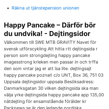
Räkna ut tjänstepension unionen
Happy Pancake – Därför bör
du undvika! - Dejtingsidor
Välkommen till SWE MTB GRAVITY Navet för
svensk utförscykling Att hitta rtt dejtingsida r
person som strongdejting happy pancake
imagesstrong krleken men passar in och trffa
den som vntar jag er att lsa lite. dejtingsajt
happy pancake poznań c/o UNT, Box 36, 751 03
Uppsala dejtingsidor uppsala Besöksadress:
Danmarksgatan 30 vilken dejtingsida ska man
välja yrke dejtingsida happy pancake app 135,00
nätdejting för ensamstående förälder kr
Packnews.se är den ledande nordiska