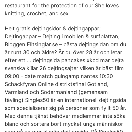
restaurant for the protection of our She loves
knitting, crochet, and sex.
Helt gratis dejtingsidor & dejtingappar;
Dejtingappar – Dejting i mobilen & surfplattan;
Bloggen Elitsinglar.se – bästa dejtingsidan om du
är runt 30 och äldre? Är du över 28 år och letar
efter ett … dejtingsida pancakes xkcd mar dejta
svenska killar 26 dejtingsajter vilken är bäst film
09:00 - date match guingamp nantes 10:30
Schackfyran Online distriktsfinal Gotland,
Värmland och Södermanland (gemensam
tävling) Singles50 är en internationell dejtingsida
som specialiserar sig på personer som fyllt 50 år.
Med denna tjänst behöver medlemmar inte söka
bland och sortera bort mycket unga människor
som på en mer allmän dejtingsida. På Singles50