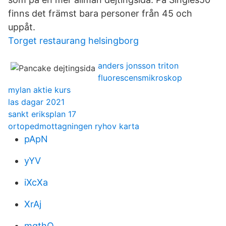
finns det främst bara personer från 45 och
uppåt.
Torget restaurang helsingborg
anders jonsson triton
fluorescensmikroskop
mylan aktie kurs
las dagar 2021
sankt eriksplan 17
ortopedmottagningen ryhov karta
pApN
yYV
iXcXa
XrAj
mgthQ