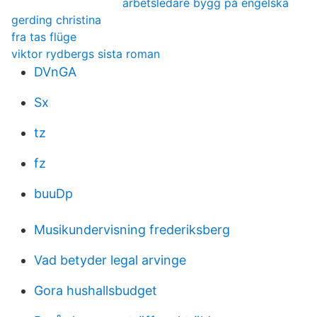
arbetsledare bygg på engelska
gerding christina
fra tas flüge
viktor rydbergs sista roman
DVnGA
Sx
tz
fz
buuDp
Musikundervisning frederiksberg
Vad betyder legal arvinge
Gora hushallsbudget