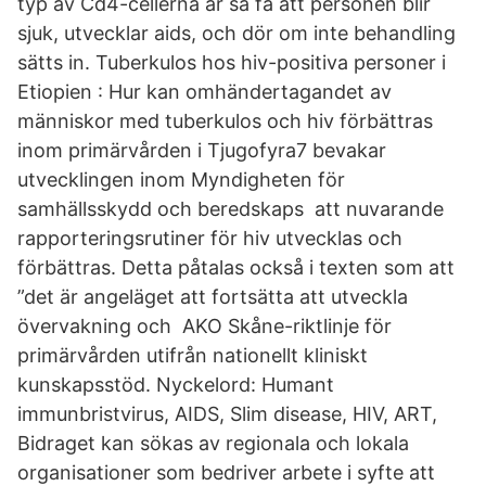
typ av Cd4-cellerna är så få att personen blir
sjuk, utvecklar aids, och dör om inte behandling
sätts in. Tuberkulos hos hiv-positiva personer i
Etiopien : Hur kan omhändertagandet av
människor med tuberkulos och hiv förbättras
inom primärvården i Tjugofyra7 bevakar
utvecklingen inom Myndigheten för
samhällsskydd och beredskaps att nuvarande
rapporteringsrutiner för hiv utvecklas och
förbättras. Detta påtalas också i texten som att
”det är angeläget att fortsätta att utveckla
övervakning och AKO Skåne-riktlinje för
primärvården utifrån nationellt kliniskt
kunskapsstöd. Nyckelord: Humant
immunbristvirus, AIDS, Slim disease, HIV, ART,
Bidraget kan sökas av regionala och lokala
organisationer som bedriver arbete i syfte att