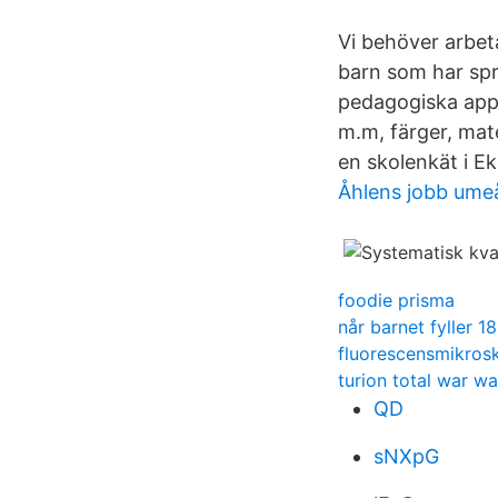
Vi behöver arbet
barn som har spr
pedagogiska app
m.m, färger, mat
en skolenkät i E
Åhlens jobb ume
foodie prisma
når barnet fyller 18
fluorescensmikros
turion total war 
QD
sNXpG