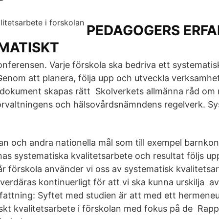
PEDAGOGERS ERFA
MATISKT
onferensen. Varje förskola ska bedriva ett systematis
 Genom att planera, följa upp och utveckla verksamhet
rdokument skapas rätt Skolverkets allmänna råd om m
förvaltningens och hälsovårdsnämndens regelverk. Sy
lan och andra nationella mål som till exempel barnko
s systematiska kvalitetsarbete och resultat följs upp
år förskola använder vi oss av systematisk kvalitetsa
erdäras kontinuerligt för att vi ska kunna urskilja a
tning: Syftet med studien är att med ett hermeneut
skt kvalitetsarbete i förskolan med fokus på de Rapp