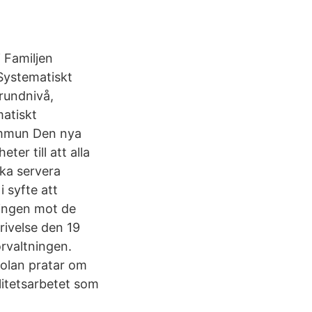
 Familjen
Systematiskt
rundnivå,
matiskt
kommun Den nya
er till att alla
ska servera
i syfte att
ningen mot de
rivelse den 19
örvaltningen.
kolan pratar om
litetsarbetet som