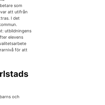
arbetare som
var att utifrån
tras. I det
ö kommun.
t: utbildningens
efter elevens
valitetsarbete
arnivå för att
rlstads
 barns och