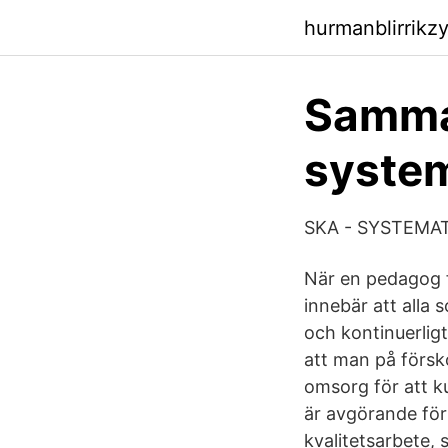
hurmanblirrikz
Samma
system
SKA - SYSTEMAT
När en pedagog f
innebär att alla
och kontinuerligt
att man på försk
omsorg för att k
är avgörande för
kvalitetsarbete, 