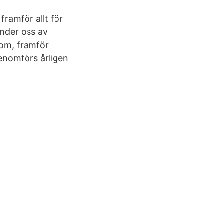
ramför allt för
nder oss av
om, framför
genomförs årligen