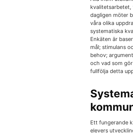
kvalitetsarbetet,
dagligen möter ba
våra olika uppdrag
systematiska kva
Enkäten är baser
mål; stimulans oc
behov; argumenta
och vad som görs
fullfölja detta up
Systemat
kommu
Ett fungerande k
elevers utvecklin