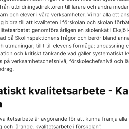
 från utbildningsdirektören till lärare och andra med
rn och elever i våra verksamheter. Vi har alla ett ans
 bidra till att kvaliteten i förskolan och skolan förbät
litetsarbetet genomförs årligen en skolenkät i Eksj
ad på Skolinspektionens frågor och berör bland anna
h utmaningar; tillit till elevens förmåga; anpassning 
tion och kritiskt tänkande vad gäller systematiskt k
 på verksamhetschefsnivå, förskolechefsnivå och lär
pdrag.
iskt kvalitetsarbete - Ka
n
valitetsarbete är avgörande för att kunna främja alla
g och lärande. kvalitetsarbete i förskolan”.