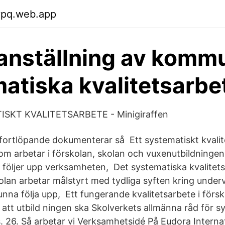
ypq.web.app
nställning av komm
atiska kvalitetsarbe
ISKT KVALITETSARBETE - Minigiraffen
ortlöpande dokumenterar så Ett systematiskt kvalit
 som arbetar i förskolan, skolan och vuxenutbildninge
 följer upp verksamheten, Det systematiska kvalitetsar
olan arbetar målstyrt med tydliga syften kring under
unna följa upp, Ett fungerande kvalitetsarbete i förs
 att utbild ningen ska Skolverkets allmänna råd för s
s. 26. Så arbetar vi Verksamhetsidé På Eudora Internat