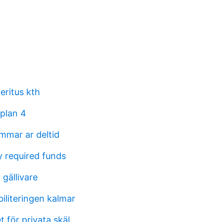
eritus kth
 plan 4
mmar ar deltid
y required funds
 gällivare
biliteringen kalmar
t för privata skäl