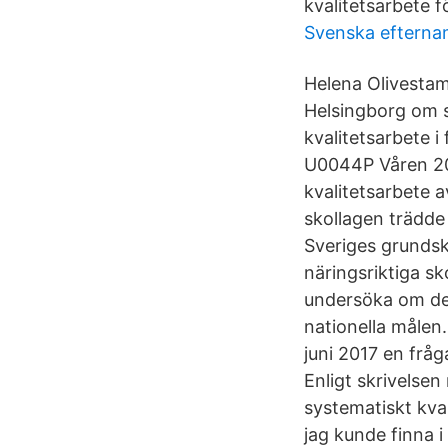
kvalitetsarbete f
Svenska efternam
Helena Olivestam 
Helsingborg om s
kvalitetsarbete 
U0044P Våren 202
kvalitetsarbete 
skollagen trädde 
Sveriges grundsk
näringsriktiga sk
undersöka om det
nationella målen
juni 2017 en fråg
Enligt skrivelsen
systematiskt kval
jag kunde finna i