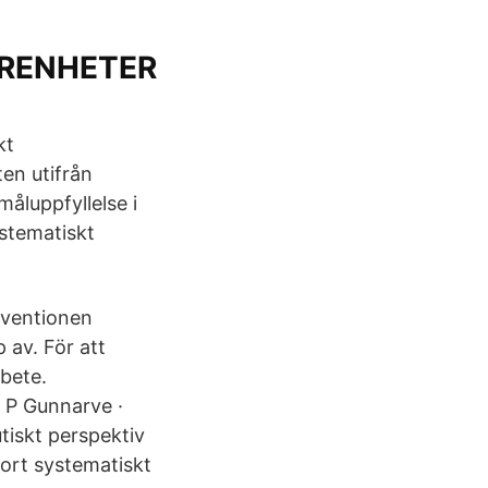
RENHETER
kt
en utifrån
åluppfyllelse i
stematiskt
nventionen
 av. För att
rbete.
v P Gunnarve ·
iskt perspektiv
ort systematiskt