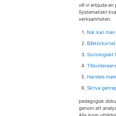
vill vi erbjuda e
Systematiskt kval
verksamheten.
När kan man 
Båtkörkortet
Sociologiskt
Tillsvidarean
Handels mal
Skriva genrep
pedagogisk dokum
genom att analys
Alla inom utbild