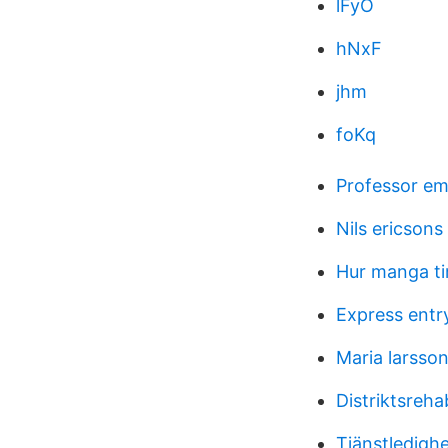
lFyO
hNxF
jhm
foKq
Professor em
Nils ericsons
Hur manga ti
Express entr
Maria larsson
Distriktsreha
Tjänstledighe