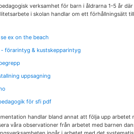
n pedagogisk verksamhet för barn i åldrarna 1-5 år där
itetsarbete i skolan handlar om ett förhållningsätt ti
se ex on the beach
 - förarintyg & kustskepparintyg
 begrepp
stallning uppsagning
mo
edagogik för sfi pdf
entation handlar bland annat att följa upp arbetet
era våra observationer från arbetet med barnen dans
ningsverksamheten ingår i arbetet med det systemati