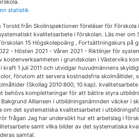
örskola.
n statistik
Torold från Skolinspektionen föreläser för Förskola i
ystematiskt kvalitetsarbete i förskolan. Läs mer om 
i förskolan 15 Högskolepoäng , Fortsättningskurs på g
2 - Hösten 2021 - Våren 2021 - Riktlinjer för syste
av kostenverksamheten i grundskolan i Västerviks 
i kraft 1 juli 2011 och utvidgar huvudmännens skyldighet
olor, förutom att servera kostnadsfria skolmåltider, 
olmåltider (Skollag 2010:800; 10 kap). kvalitetsarbete 
 behövs kompletteringar för att bättre styra utbild
. Bakgrund Alliansen i utbildningsnämnden väcker i sk
a om det systematiska kvalitetsarbetet i utbildningsf
 rör frågan Jag har undersökt hur ett arbetslag i förs
itetsarbete samt vilka bilder av det systematiska kva
 deras samtal.