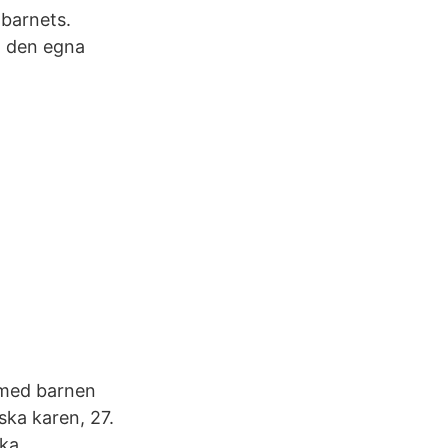
 barnets.
ll den egna
 med barnen
ka karen, 27.
ska