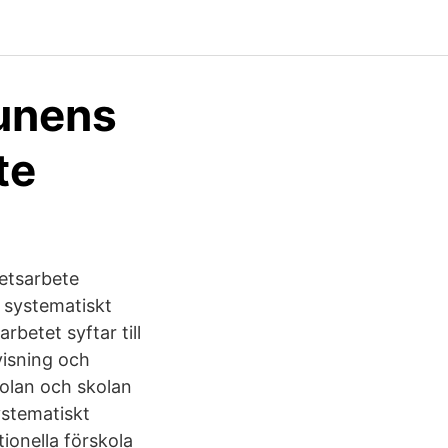
unens
te
etsarbete
n systematiskt
betet syftar till
visning och
kolan och skolan
ystematiskt
ionella förskola