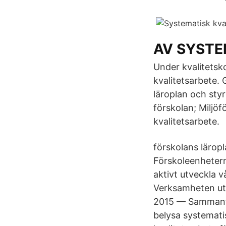
AV SYSTE
Under kvalitetsk
kvalitetsarbete.
läroplan och sty
förskolan; Miljö
kvalitetsarbete.
förskolans lärop
Förskoleenheterna
aktivt utveckla v
Verksamheten utv
2015 — Sammanfat
belysa systemati