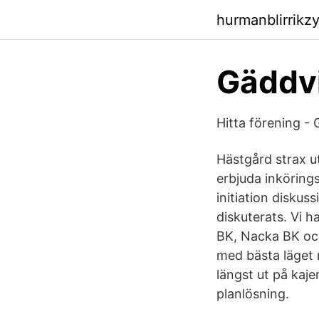
hurmanblirrikz
Gäddvi
Hitta förening - 
Hästgård strax u
erbjuda inköring
initiation disku
diskuterats. Vi 
BK, Nacka BK och
med bästa läget 
längst ut på kaj
planlösning.