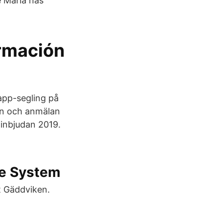
e Maria has
ormación
app-segling på
dan och anmälan
inbjudan 2019.
ce System
t Gäddviken.