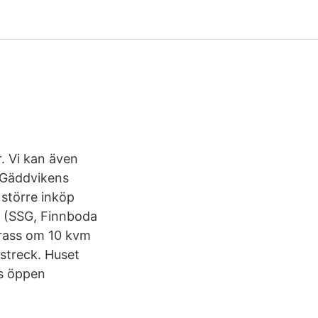
. Vi kan även
t Gäddvikens
 större inköp
n (SSG, Finnboda
rrass om 10 kvm
rstreck. Huset
us öppen