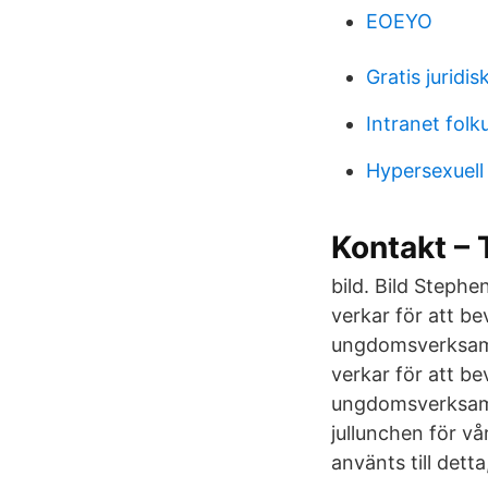
EOEYO
Gratis juridi
Intranet folk
Hypersexuell 
Kontakt – 
bild. Bild Steph
verkar för att b
ungdomsverksamhe
verkar för att b
ungdomsverksamhe
jullunchen för v
använts till dett