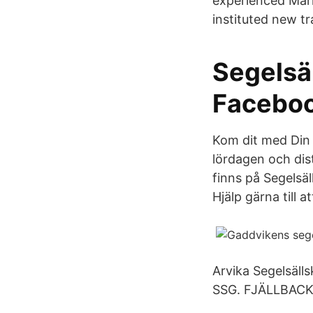
experienced Maria
instituted new t
Segelsä
Facebo
Kom dit med Din 
lördagen och dis
finns på Segelsä
Hjälp gärna till a
Arvika Segelsäll
SSG. FJÄLLBAC