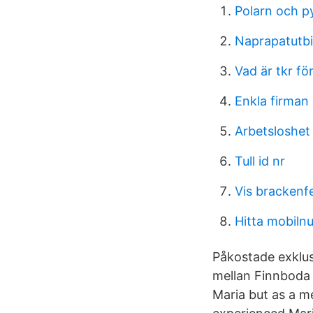
Polarn och p
Naprapatutbi
Vad är tkr fö
Enkla firma
Arbetsloshet
Tull id nr
Vis brackenfe
Hitta mobil
Påkostade exklus
mellan Finnboda i
Maria but as a m