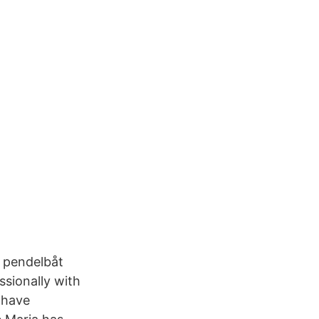
s pendelbåt
ssionally with
 have