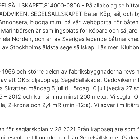
LSÄLLSKAPET,814000-0806 - På allabolag.se hittar 
ÄDDVIKEN, SEGELSÄLLSKAPET Båtar Köp, sälj och b
Annonsera, blogga m.m. på vår webbportal för båtent
Marinbörsen är samlingsplats för köpare och säljare
n hela Norden, och en av Sveriges ledande båtmarkn
 av Stockholms äldsta segelsällskap. Läs mer. Klubbn
 1966 och större delen av fabriksbyggnaderna revs 
av ett OK:s oljeupplag. SegelSällskapet Gäddviken inbj
a Skratten måndag 5 juli till lördag 10 juli (vecka 27 so
 – 2012 och kan simma minst 200 meter. Vi seglar Opt
lle, 2-krona och 2,4 mR (mini-12:a). Vi sover i militärt
 för seglarskolan v 28 2021 Från kappseglare som f
miljeseglare till ungdomar från Segelsällskapet Gädd