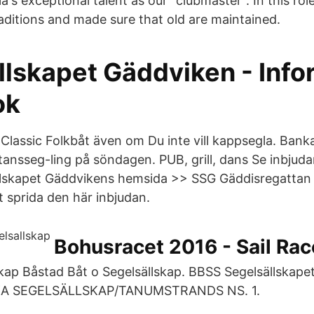
's exceptional talent as our "clubmaster". In this rol
raditions and made sure that old are maintained.
llskapet Gäddviken - Inf
ok
Classic Folkbåt även om Du inte vill kappsegla. Bank
tansseg-ling på söndagen. PUB, grill, dans Se inbju
llskapet Gäddvikens hemsida >> SSG Gäddisregattan 
tt sprida den här inbjudan.
Bohusracet 2016 - Sail Ra
skap Båstad Båt o Segelsällskap. BBSS Segelsällskape
KA SEGELSÄLLSKAP/TANUMSTRANDS NS. 1.