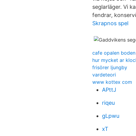
seglarläger. Vi k
fendrar, konserv
Skrapnos spel
cafe opalen boden
hur mycket ar kloc
frisörer ljungby
vardeteori
www kottex com
APttJ
riqeu
gLpwu
xT