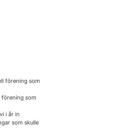
ell förening som
h
l förening som
h
 i år in
ngar som skulle