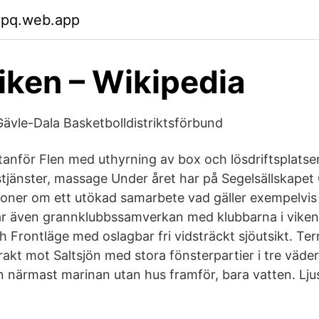
ypq.web.app
ken – Wikipedia
Gävle-Dala Basketbolldistriktsförbund
tanför Flen med uthyrning av box och lösdriftsplatser
stjänster, massage Under året har på Segelsällskape
ssioner om ett utökad samarbete vad gäller exempelvis
har även grannklubbssamverkan med klubbarna i vike
 Frontläge med oslagbar fri vidsträckt sjöutsikt. Te
rakt mot Saltsjön med stora fönsterpartier i tre väde
en närmast marinan utan hus framför, bara vatten. Lj