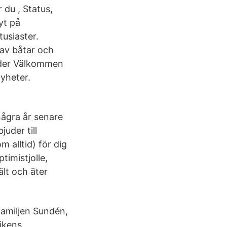
du , Status,
yt på
usiaster.
 av båtar och
ader Välkommen
yheter.
några år senare
uder till
m alltid) för dig
imistjolle,
ält och äter
amiljen Sundén,
vikens