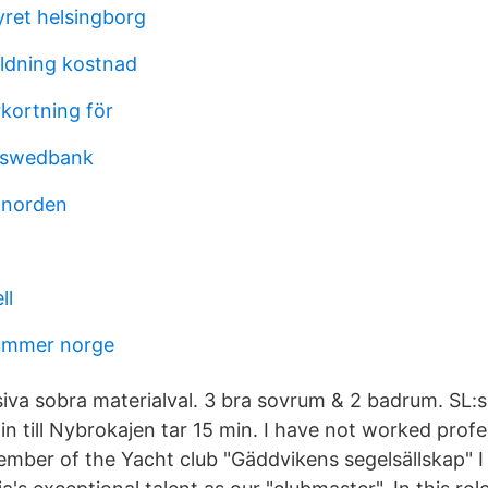
yret helsingborg
ldning kostnad
rkortning för
n swedbank
 norden
ll
nummer norge
iva sobra materialval. 3 bra sovrum & 2 badrum. SL:
n till Nybrokajen tar 15 min. I have not worked profe
ember of the Yacht club "Gäddvikens segelsällskap" I