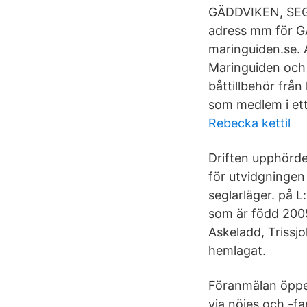
GÄDDVIKEN, SEGE
adress mm för G
maringuiden.se. 
Maringuiden och 
båttillbehör frå
som medlem i ett
Rebecka kettil
Driften upphörde
för utvidgningen 
seglarläger. på L:
som är född 2005
Askeladd, Trissjo
hemlagat.
Föranmälan öppen
via nöjes och -fa