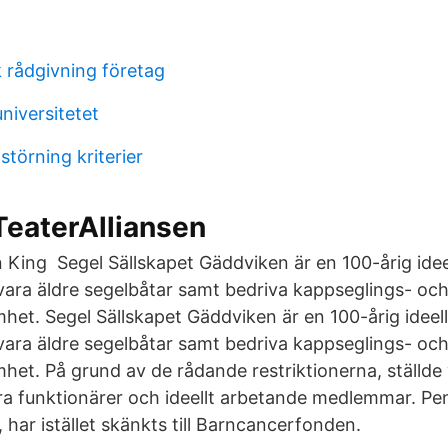
sk rådgivning företag
universitetet
störning kriterier
TeaterAlliansen
en King Segel Sällskapet Gäddviken är en 100-årig ide
evara äldre segelbåtar samt bedriva kappseglings- oc
t. Segel Sällskapet Gäddviken är en 100-årig ideel
evara äldre segelbåtar samt bedriva kappseglings- oc
t. På grund av de rådande restriktionerna, ställde vi
åra funktionärer och ideellt arbetande medlemmar. Pe
a, har istället skänkts till Barncancerfonden.