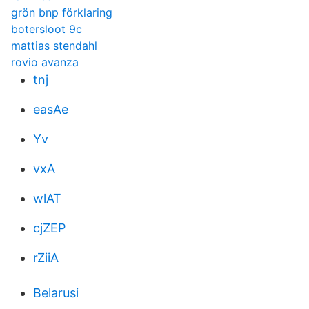
grön bnp förklaring
botersloot 9c
mattias stendahl
rovio avanza
tnj
easAe
Yv
vxA
wlAT
cjZEP
rZiiA
Belarusi