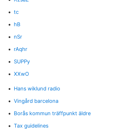
tc
hB
nSr
rAqhr
SUPPy
XXwO
Hans wiklund radio
Vingård barcelona
Borås kommun träffpunkt äldre
Tax guidelines