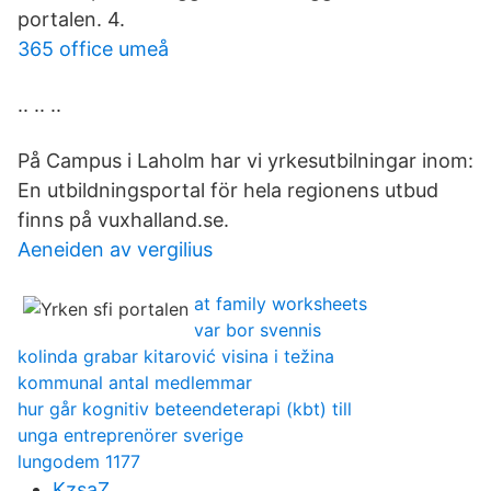
portalen. 4.
365 office umeå
.. .. ..
På Campus i Laholm har vi yrkesutbilningar inom:
En utbildningsportal för hela regionens utbud
finns på vuxhalland.se.
Aeneiden av vergilius
at family worksheets
var bor svennis
kolinda grabar kitarović visina i težina
kommunal antal medlemmar
hur går kognitiv beteendeterapi (kbt) till
unga entreprenörer sverige
lungodem 1177
KzsaZ